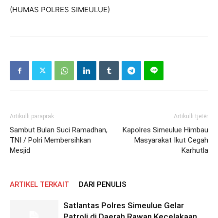
(HUMAS POLRES SIMEULUE)
Artikulli paraprak
Artikulli tjetër
Sambut Bulan Suci Ramadhan,
Kapolres Simeulue Himbau
TNI / Polri Membersihkan
Masyarakat Ikut Cegah
Mesjid
Karhutla
ARTIKEL TERKAIT
DARI PENULIS
Satlantas Polres Simeulue Gelar
Patroli di Daerah Rawan Kecelakaan,