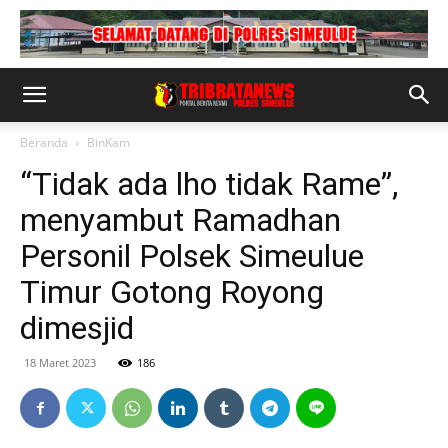
Beranda
BinKam
“Tidak ada lho tidak Rame”,
menyambut Ramadhan
Personil Polsek Simeulue
Timur Gotong Royong
dimesjid
18 Maret 2023
186