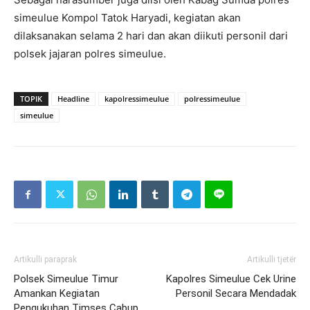
simeulue Kompol Tatok Haryadi, kegiatan akan
dilaksanakan selama 2 hari dan akan diikuti personil dari
polsek jajaran polres simeulue.
TOPIK
Headline
kapolressimeulue
polressimeulue
simeulue
Artikulli paraprak
Artikulli tjetër
Polsek Simeulue Timur
Kapolres Simeulue Cek Urine
Amankan Kegiatan
Personil Secara Mendadak
Pengukuhan Timses Cabup