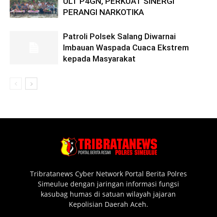
ULT P4GN, PERKUAT SINERGI
PERANGI NARKOTIKA
Patroli Polsek Salang Diwarnai
Imbauan Waspada Cuaca Ekstrem
kepada Masyarakat
Tribratanews Cyber Network Portal Berita Polres
Simeulue dengan jaringan informasi fungsi
kasubag humas di satuan wilayah jajaran
Kepolisian Daerah Aceh.