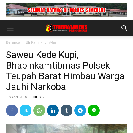
Beranda
BinKam
BinMas
Saweu Kede Kupi,
Bhabinkamtibmas Polsek
Teupah Barat Himbau Warga
Jauhi Narkoba
18 April 2018
302