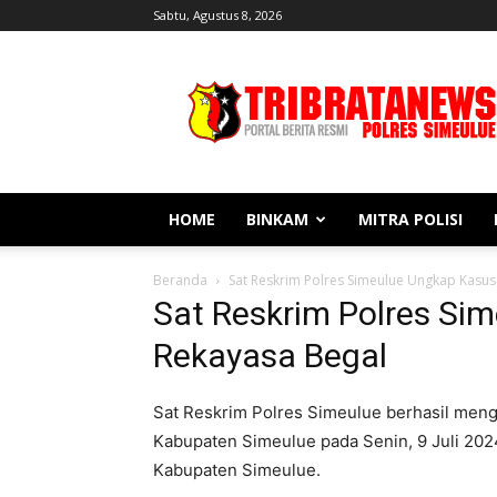
Sabtu, Agustus 8, 2026
Tribratanews
Simeulue
HOME
BINKAM
MITRA POLISI
Beranda
Sat Reskrim Polres Simeulue Ungkap Kasus
Sat Reskrim Polres Si
Rekayasa Begal
Sat Reskrim Polres Simeulue berhasil me
Kabupaten Simeulue pada Senin, 9 Juli 202
Kabupaten Simeulue.