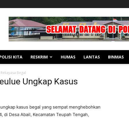
POLISI KITA
RESKRIM
HUMAS
LANTAS
BINMAS
 Rekayasa Begal
meulue Ungkap Kasus
ngungkap kasus begal yang sempat menghebohkan
4, di Desa Abail, Kecamatan Teupah Tengah,