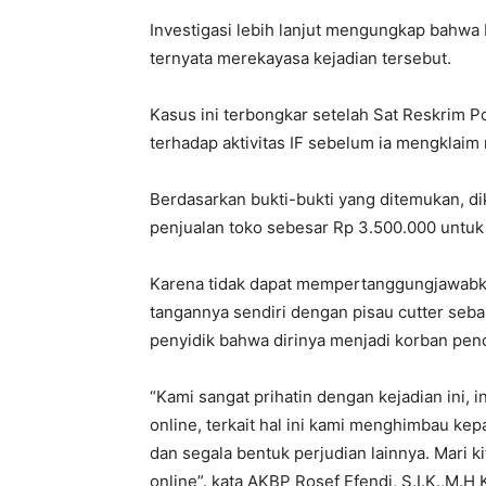
Investigasi lebih lanjut mengungkap bahwa 
ternyata merekayasa kejadian tersebut.
Kasus ini terbongkar setelah Sat Reskrim 
terhadap aktivitas IF sebelum ia mengklaim
Berdasarkan bukti-bukti yang ditemukan, di
penjualan toko sebesar Rp 3.500.000 untuk 
Karena tidak dapat mempertanggungjawabka
tangannya sendiri dengan pisau cutter seb
penyidik bahwa dirinya menjadi korban pen
“Kami sangat prihatin dengan kejadian ini, i
online, terkait hal ini kami menghimbau kep
dan segala bentuk perjudian lainnya. Mari kit
online”. kata AKBP Rosef Efendi, S.I.K.,M.H