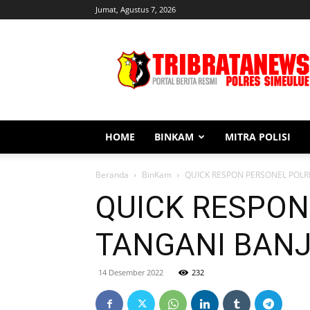
Jumat, Agustus 7, 2026
Tribratanews
Simeulue
HOME
BINKAM
MITRA POLISI
Beranda
BinKam
QUICK RESPON PERSONEL POLR
QUICK RESPON
TANGANI BANJ
14 Desember 2022
232