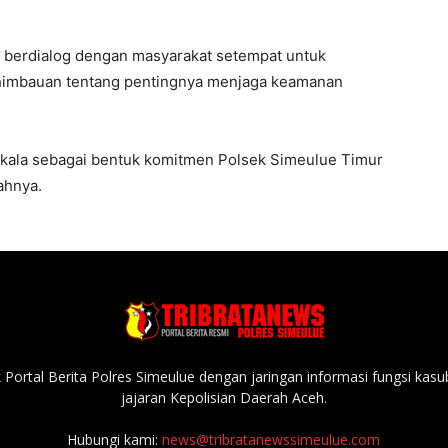
ri berdialog dengan masyarakat setempat untuk
himbauan tentang pentingnya menjaga keamanan
erkala sebagai bentuk komitmen Polsek Simeulue Timur
ahnya.
Portal Berita Polres Simeulue dengan jaringan informasi fungsi kas
jajaran Kepolisian Daerah Aceh.
Hubungi kami:
news@tribratanewssimeulue.com