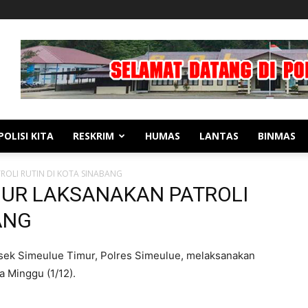
POLISI KITA
RESKRIM
HUMAS
LANTAS
BINMAS
ROLI RUTIN DI KOTA SINABANG
MUR LAKSANAKAN PATROLI
ANG
sek Simeulue Timur, Polres Simeulue, melaksanakan
a Minggu (1/12).