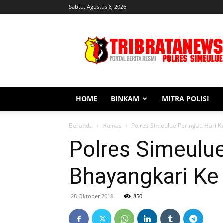
Sabtu, Agustus 8, 2026
Tribratanews
Simeulue
HOME
BINKAM
MITRA POLISI
Beranda
Humas
Polres Simeulue Peringati Hari 
Polres Simeulue
Bhayangkari Ke
28 Oktober 2018
850