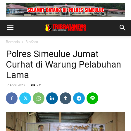
Beranda
BinKam
Polres Simeulue Jumat
Curhat di Warung Pelabuhan
Lama
7 April 2023
271