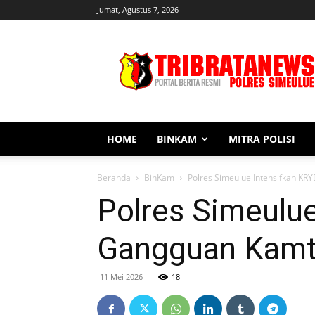
Jumat, Agustus 7, 2026
Tribratanews
Simeulue
HOME
BINKAM
MITRA POLISI
Beranda
BinKam
Polres Simeulue Intensifkan KR
Polres Simeulue
Gangguan Kamti
11 Mei 2026
18