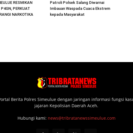
MEULUE RESMIKAN
Patroli Polsek Salang Diwarnai
 P4GN, PERKUAT
Imbauan Waspada Cuaca Ekstrem
ERANGI NARKOTIKA
kepada Masyarakat
ortal Berita Polres Simeulue dengan jaringan informasi fungsi ka
jajaran Kepolisian Daerah Aceh.
Hubungi kami:
news@tribratanewssimeulue.com