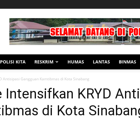
POLISI KITA
RESKRIM
HUMAS
LANTAS
BINMAS
YD Antisipasi Gangguan Kamtibmas di Kota Sinabang
 Intensifkan KRYD Anti
bmas di Kota Sinaban