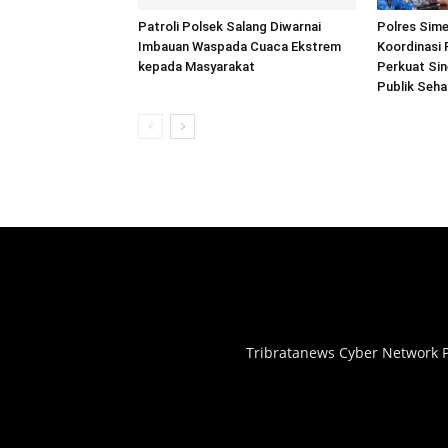
Patroli Polsek Salang Diwarnai
Polres Sime
Imbauan Waspada Cuaca Ekstrem
Koordinasi 
kepada Masyarakat
Perkuat Sin
Publik Seh
Tribratanews Cyber Network P