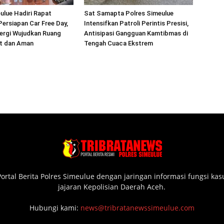
ulue Hadiri Rapat
Sat Samapta Polres Simeulue
Persiapan Car Free Day,
Intensifkan Patroli Perintis Presisi,
ergi Wujudkan Ruang
Antisipasi Gangguan Kamtibmas di
at dan Aman
Tengah Cuaca Ekstrem
ortal Berita Polres Simeulue dengan jaringan informasi fungsi ka
jajaran Kepolisian Daerah Aceh.
Hubungi kami:
news@tribratanewssimeulue.com