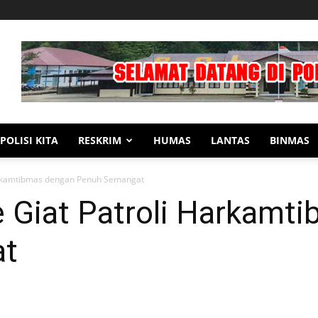
POLISI KITA
RESKRIM
HUMAS
LANTAS
BINMAS
Harkamtibmas dengan Penuh Semangat
e Giat Patroli Harkamt
at