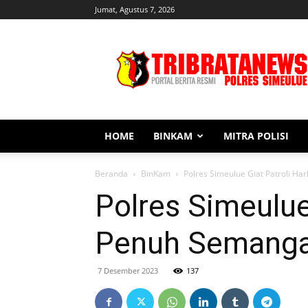
Jumat, Agustus 7, 2026
Tribratanews
Simeulue
HOME
BINKAM
MITRA POLISI
Beranda
BinKam
Polres Simeulue Giat Patroli 
Polres Simeulu
Penuh Semang
7 Desember 2023
137