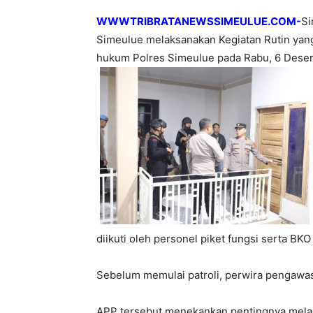
WWWTRIBRATANEWSSIMEULUE.COM-
Si
Simeulue melaksanakan Kegiatan Rutin yang
hukum Polres Simeulue pada Rabu, 6 Dese
diikuti oleh personel piket fungsi serta BK
Sebelum memulai patroli, perwira pengawa
APP tersebut menekankan pentingnya mela