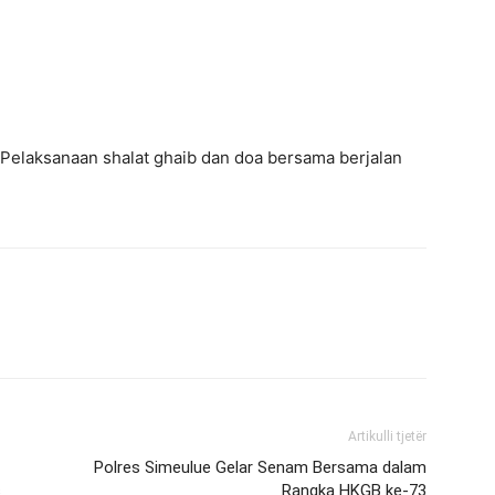
Pelaksanaan shalat ghaib dan doa bersama berjalan
Artikulli tjetër
Polres Simeulue Gelar Senam Bersama dalam
s
Rangka HKGB ke-73