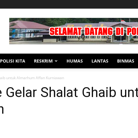
POLISI KITA
RESKRIM
HUMAS
LANTAS
BINMAS
haib untuk Almarhum Affan Kurniawan
e Gelar Shalat Ghaib u
n