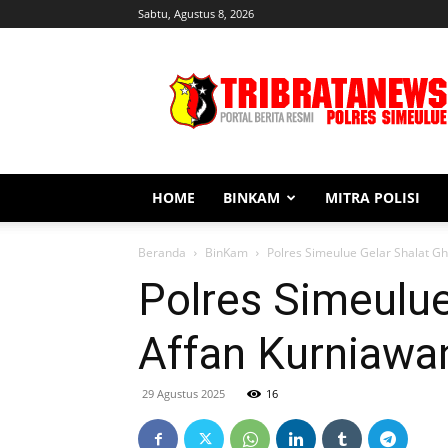
Sabtu, Agustus 8, 2026
Tribratanews
Simeulue
HOME
BINKAM
MITRA POLISI
Beranda
BinKam
Polres Simeulue Gelar Shalat G
Polres Simeulu
Affan Kurniawa
29 Agustus 2025
16