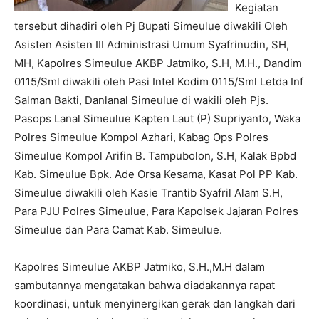
Kegiatan
tersebut dihadiri oleh Pj Bupati Simeulue diwakili Oleh
Asisten Asisten III Administrasi Umum Syafrinudin, SH,
MH, Kapolres Simeulue AKBP Jatmiko, S.H, M.H., Dandim
0115/Sml diwakili oleh Pasi Intel Kodim 0115/Sml Letda Inf
Salman Bakti, Danlanal Simeulue di wakili oleh Pjs.
Pasops Lanal Simeulue Kapten Laut (P) Supriyanto, Waka
Polres Simeulue Kompol Azhari, Kabag Ops Polres
Simeulue Kompol Arifin B. Tampubolon, S.H, Kalak Bpbd
Kab. Simeulue Bpk. Ade Orsa Kesama, Kasat Pol PP Kab.
Simeulue diwakili oleh Kasie Trantib Syafril Alam S.H,
Para PJU Polres Simeulue, Para Kapolsek Jajaran Polres
Simeulue dan Para Camat Kab. Simeulue.
Kapolres Simeulue AKBP Jatmiko, S.H.,M.H dalam
sambutannya mengatakan bahwa diadakannya rapat
koordinasi, untuk menyinergikan gerak dan langkah dari