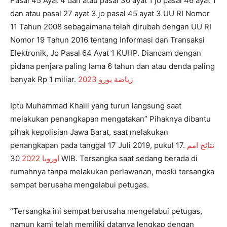
Pasal 45 Ayat 4 dan atau pasal 30 ayat 1 jo pasal 46 ayat 1
dan atau pasal 27 ayat 3 jo pasal 45 ayat 3 UU RI Nomor
11 Tahun 2008 sebagaimana telah dirubah dengan UU RI
Nomor 19 Tahun 2016 tentang Informasi dan Transaksi
Elektronik, Jo Pasal 64 Ayat 1 KUHP. Diancam dengan
pidana penjara paling lama 6 tahun dan atau denda paling
banyak Rp 1 miliar.
رياضة يورو 2023
Iptu Muhammad Khalil yang turun langsung saat
melakukan penangkapan mengatakan” Pihaknya dibantu
pihak kepolisian Jawa Barat, saat melakukan
penangkapan pada tanggal 17 Juli 2019, pukul 17.
نتائج امم
30 WIB. Tersangka saat sedang berada di
اوروبا 2022
rumahnya tanpa melakukan perlawanan, meski tersangka
sempat berusaha mengelabui petugas.
“Tersangka ini sempat berusaha mengelabui petugas,
namun kami telah memiliki datanya lengkap dengan