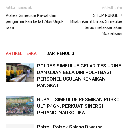
Artikulli paraprak
Artikulli tjetër
Polres Simeulue Kawal dan
STOP PUNGLI..!
pengamankan ketat Aksi Unjuk
Bhabinkamtibmas Simeulue
rasa
terus melaksanakan
Sosialisasi
ARTIKEL TERKAIT
DARI PENULIS
POLRES SIMEULUE GELAR TES URINE
DAN UJIAN BELA DIRI POLRI BAGI
PERSONEL USULAN KENAIKAN
PANGKAT
BUPATI SIMEULUE RESMIKAN POSKO
ULT P4GN, PERKUAT SINERGI
PERANGI NARKOTIKA
Patroli Polsek Salang Diwarnai