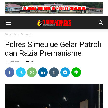
Beranda
BinKam
Polres Simeulue Gelar Patroli
dan Razia Premanisme
11 Mei 2025
29