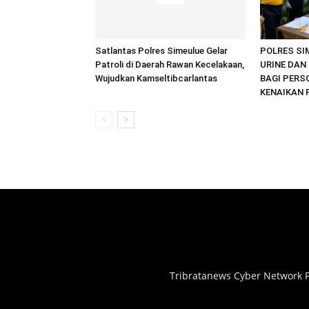
Satlantas Polres Simeulue Gelar
POLRES SI
Patroli di Daerah Rawan Kecelakaan,
URINE DAN 
Wujudkan Kamseltibcarlantas
BAGI PERS
KENAIKAN 
Tribratanews Cyber Network P