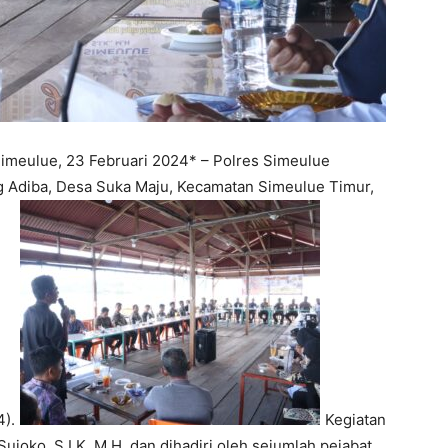
imeulue, 23 Februari 2024* – Polres Simeulue
 Adiba, Desa Suka Maju, Kecamatan Simeulue Timur,
).
Kegiatan
ujoko, S.I.K.,M.H, dan dihadiri oleh sejumlah pejabat,