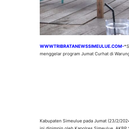
WWWTRIBRATANEWSSIMEULUE.COM-
*S
menggelar program Jumat Curhat di Warung
Kabupaten Simeulue pada Jumat (23/2/2024
ini dipimpin oleh Kapolres Simeulue, AKBP S