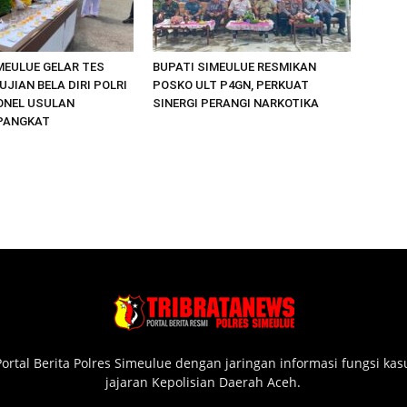
MEULUE GELAR TES
BUPATI SIMEULUE RESMIKAN
UJIAN BELA DIRI POLRI
POSKO ULT P4GN, PERKUAT
ONEL USULAN
SINERGI PERANGI NARKOTIKA
PANGKAT
ortal Berita Polres Simeulue dengan jaringan informasi fungsi ka
jajaran Kepolisian Daerah Aceh.