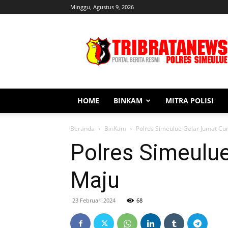
Minggu, Agustus 9, 2026
Tribratanews
Simeulue
HOME
BINKAM
MITRA POLISI
Beranda
BinKam
Polres Simeulue Gelar Jumat Cu
Polres Simeulu
Maju
23 Februari 2024
68