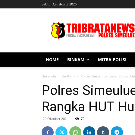
Sabtu, Agustus 8, 2026
Tribratanews
Simeulue
HOME
BINKAM
MITRA POLISI
Beranda
BinKam
Polres Simeulue Gelar Donor D
Polres Simeulu
Rangka HUT Hum
29 Oktober 2024
72