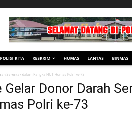
POLISI KITA
RESKRIM
HUMAS
LANTAS
BINMAS
arah Serentak dalam Rangka HUT Humas Polri ke-73
e Gelar Donor Darah Se
as Polri ke-73