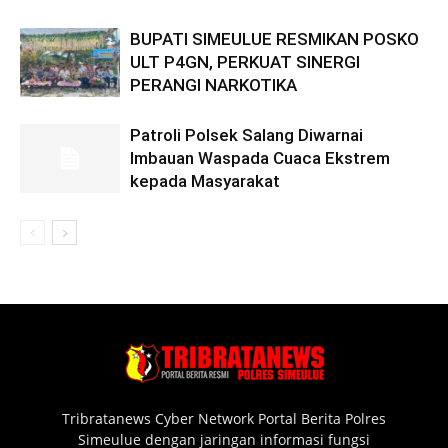
BUPATI SIMEULUE RESMIKAN POSKO
ULT P4GN, PERKUAT SINERGI
PERANGI NARKOTIKA
Patroli Polsek Salang Diwarnai
Imbauan Waspada Cuaca Ekstrem
kepada Masyarakat
Tribratanews Cyber Network Portal Berita Polres
Simeulue dengan jaringan informasi fungsi