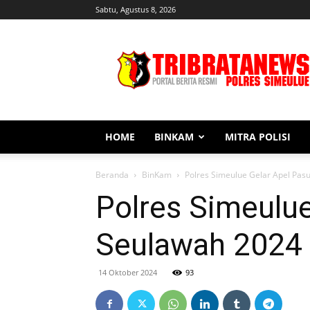
Sabtu, Agustus 8, 2026
Tribratanews
Simeulue
HOME
BINKAM
MITRA POLISI
Beranda
BinKam
Polres Simeulue Gelar Apel Pas
Polres Simeulue
Seulawah 2024
14 Oktober 2024
93