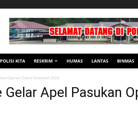
POLISI KITA
RESKRIM
HUMAS
LANTAS
BINMAS
ukan Operasi Zebra Seulawah 2024
 Gelar Apel Pasukan O