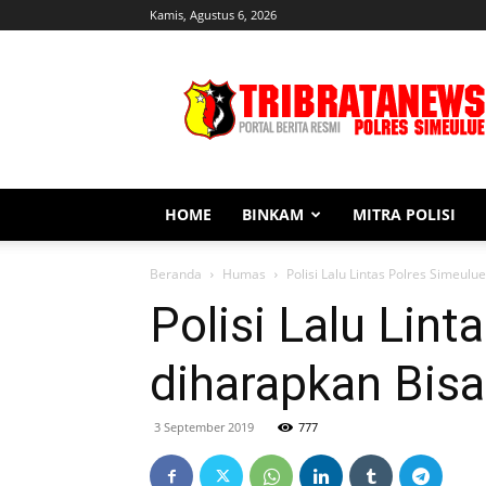
Kamis, Agustus 6, 2026
Tribratanews
Simeulue
HOME
BINKAM
MITRA POLISI
Beranda
Humas
Polisi Lalu Lintas Polres Simeu
Polisi Lalu Lin
diharapkan Bis
3 September 2019
777