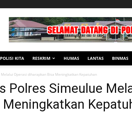
POLISI KITA
RESKRIM
HUMAS
LANTAS
BINMAS
lue Melalui Operasi diharapkan Bisa Meningkatkan Kepatuhan
tas Polres Simeulue Mela
a Meningkatkan Kepatu