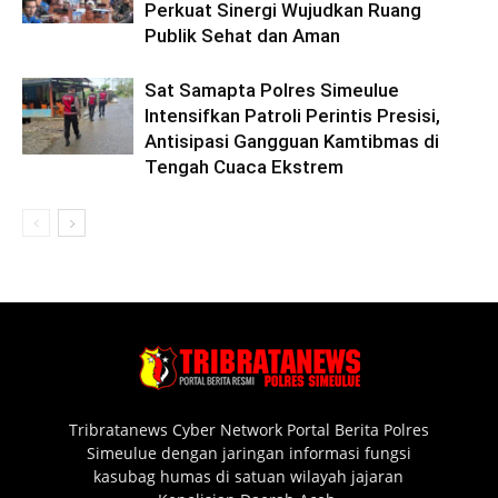
Perkuat Sinergi Wujudkan Ruang
Publik Sehat dan Aman
Sat Samapta Polres Simeulue
Intensifkan Patroli Perintis Presisi,
Antisipasi Gangguan Kamtibmas di
Tengah Cuaca Ekstrem
Tribratanews Cyber Network Portal Berita Polres
Simeulue dengan jaringan informasi fungsi
kasubag humas di satuan wilayah jajaran