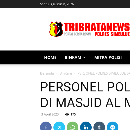
Sabtu, Agustus 8, 2026
Tribratanews
Simeulue
HOME
BINKAM
MITRA POLISI
Beranda
BinKam
PERSONEL POLRES SIMEULUE S
PERSONEL POL
DI MASJID AL
3 April 2023
175