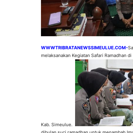
WWWTRIBRATANEWSSIMEULUE.COM-
Sa
melaksanakan Kegiatan Safari Ramadhan di 
Kab. Simeulue.
dibulan suci ramadhan untuk menambah Iman