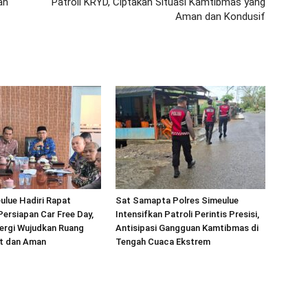
an
Patroli KRYD, Ciptakan Situasi Kamtibmas yang
Aman dan Kondusif
ulue Hadiri Rapat
Sat Samapta Polres Simeulue
Persiapan Car Free Day,
Intensifkan Patroli Perintis Presisi,
ergi Wujudkan Ruang
Antisipasi Gangguan Kamtibmas di
at dan Aman
Tengah Cuaca Ekstrem