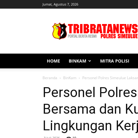
Jumat, Agustus 7, 2026
Tribratanews
Simeulue
HOME
BINKAM
MITRA POLISI
Beranda
BinKam
Personel Polres Simeulue Laksa
Personel Polre
Bersama dan Ku
Lingkungan Kerj
3 Juli 2026
10