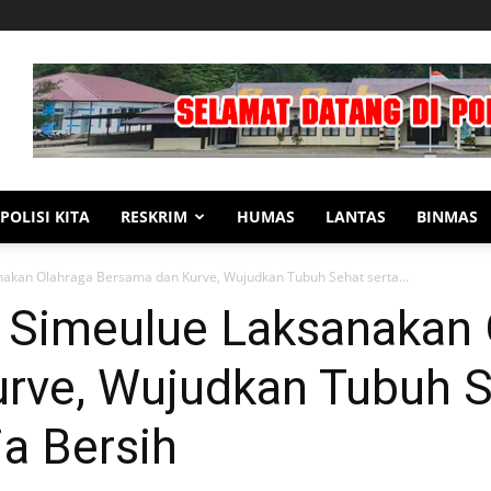
POLISI KITA
RESKRIM
HUMAS
LANTAS
BINMAS
nakan Olahraga Bersama dan Kurve, Wujudkan Tubuh Sehat serta...
s Simeulue Laksanakan 
rve, Wujudkan Tubuh S
a Bersih