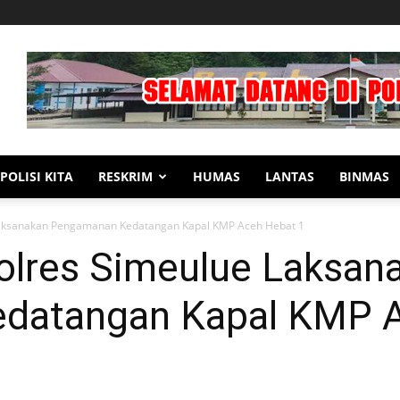
POLISI KITA
RESKRIM
HUMAS
LANTAS
BINMAS
Laksanakan Pengamanan Kedatangan Kapal KMP Aceh Hebat 1
olres Simeulue Laksan
datangan Kapal KMP A