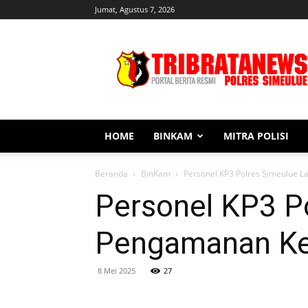
Jumat, Agustus 7, 2026
Tribratanews
Simeulue
HOME
BINKAM
MITRA POLISI
Beranda
BinKam
Personel KP3 Polres Simeulue 
Personel KP3 P
Pengamanan Ke
8 Mei 2025
27