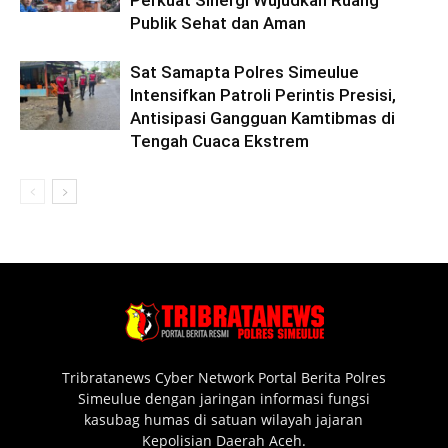
Perkuat Sinergi Wujudkan Ruang
Publik Sehat dan Aman
Sat Samapta Polres Simeulue
Intensifkan Patroli Perintis Presisi,
Antisipasi Gangguan Kamtibmas di
Tengah Cuaca Ekstrem
Tribratanews Cyber Network Portal Berita Polres
Simeulue dengan jaringan informasi fungsi
kasubag humas di satuan wilayah jajaran
Kepolisian Daerah Aceh.