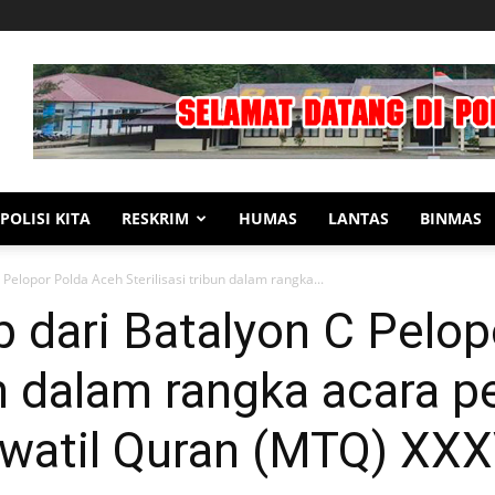
POLISI KITA
RESKRIM
HUMAS
LANTAS
BINMAS
Pelopor Polda Aceh Sterilisasi tribun dalam rangka...
 dari Batalyon C Pelo
bun dalam rangka acara 
watil Quran (MTQ) XXX