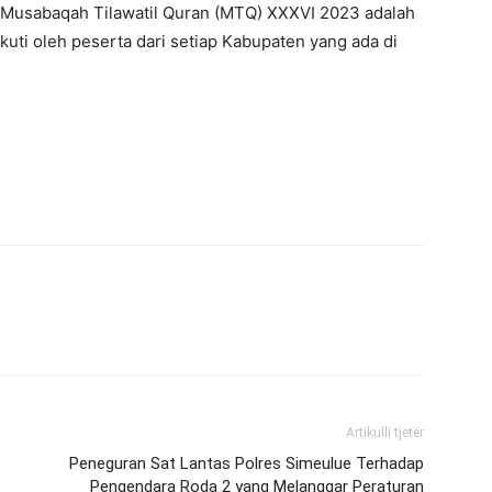
Musabaqah Tilawatil Quran (MTQ) XXXVI 2023 adalah
uti oleh peserta dari setiap Kabupaten yang ada di
Artikulli tjetër
Peneguran Sat Lantas Polres Simeulue Terhadap
Pengendara Roda 2 yang Melanggar Peraturan