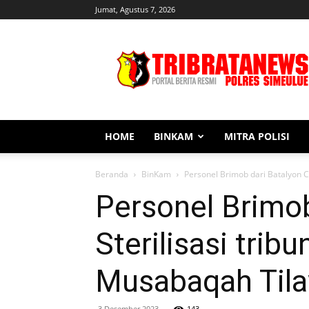
Jumat, Agustus 7, 2026
Tribratanews
Simeulue
HOME
BINKAM
MITRA POLISI
Beranda
BinKam
Personel Brimob dari Batalyon C 
Personel Brimob
Sterilisasi tri
Musabaqah Tila
3 Desember 2023
143