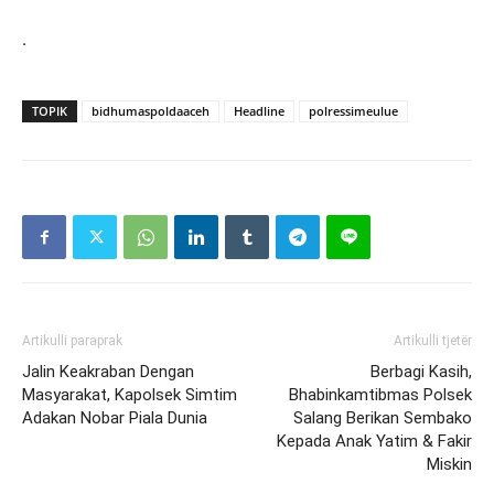
.
TOPIK
bidhumaspoldaaceh
Headline
polressimeulue
Artikulli paraprak
Artikulli tjetër
Jalin Keakraban Dengan
Berbagi Kasih,
Masyarakat, Kapolsek Simtim
Bhabinkamtibmas Polsek
Adakan Nobar Piala Dunia
Salang Berikan Sembako
Kepada Anak Yatim & Fakir
Miskin