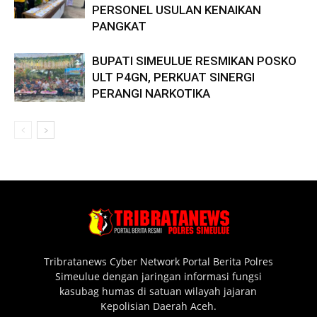
PERSONEL USULAN KENAIKAN
PANGKAT
BUPATI SIMEULUE RESMIKAN POSKO
ULT P4GN, PERKUAT SINERGI
PERANGI NARKOTIKA
Tribratanews Cyber Network Portal Berita Polres
Simeulue dengan jaringan informasi fungsi
kasubag humas di satuan wilayah jajaran
Kepolisian Daerah Aceh.