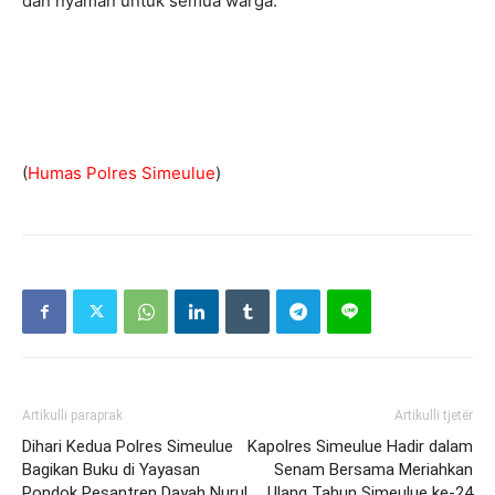
dan nyaman untuk semua warga.
(
Humas Polres Simeulue
)
Artikulli paraprak
Artikulli tjetër
Dihari Kedua Polres Simeulue
Kapolres Simeulue Hadir dalam
Bagikan Buku di Yayasan
Senam Bersama Meriahkan
Pondok Pesantren Dayah Nurul
Ulang Tahun Simeulue ke-24