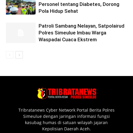
Personel tentang Diabetes, Dorong
Pola Hidup Sehat
Patroli Sambang Nelayan, Satpolairud
Polres Simeulue Imbau Warga
Waspadai Cuaca Ekstrem
Tribratanews Cyber Network Portal Berita Polres
Simeulue dengan jaringan informasi fungsi
kasubag humas di satuan wilayah jajaran
Kepolisian Daerah Aceh.