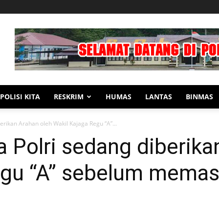
POLISI KITA
RESKRIM
HUMAS
LANTAS
BINMAS
erikan Arahan oleh Wakil Kajaga Regu “A”...
 Polri sedang diberika
egu “A” sebelum memas