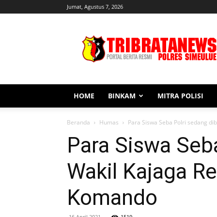
Jumat, Agustus 7, 2026
Tribratanews
Simeulue
HOME
BINKAM
MITRA POLISI
Beranda
Humas
Para Siswa Seba Polri sedang dib
Para Siswa Seba
Wakil Kajaga R
Komando
16 April 2021
1519