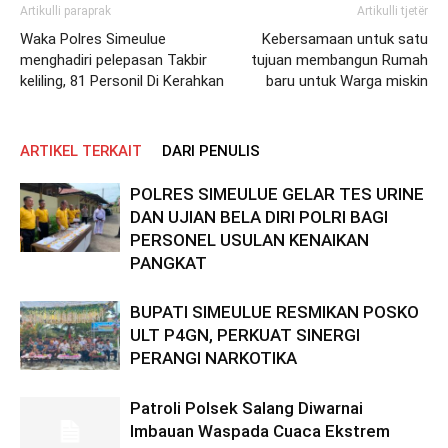
Artikulli paraprak
Artikulli tjetër
Waka Polres Simeulue
Kebersamaan untuk satu
menghadiri pelepasan Takbir
tujuan membangun Rumah
keliling, 81 Personil Di Kerahkan
baru untuk Warga miskin
ARTIKEL TERKAIT
DARI PENULIS
POLRES SIMEULUE GELAR TES URINE
DAN UJIAN BELA DIRI POLRI BAGI
PERSONEL USULAN KENAIKAN
PANGKAT
BUPATI SIMEULUE RESMIKAN POSKO
ULT P4GN, PERKUAT SINERGI
PERANGI NARKOTIKA
Patroli Polsek Salang Diwarnai
Imbauan Waspada Cuaca Ekstrem