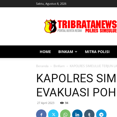
Sabtu, Agustus 8, 2026
Tribratanews
Simeulue
HOME
BINKAM
MITRA POLISI
Beranda
BinKam
KAPOLRES SIMEULUE TERJUN 
KAPOLRES SI
EVAKUASI PO
27 April 2023
94