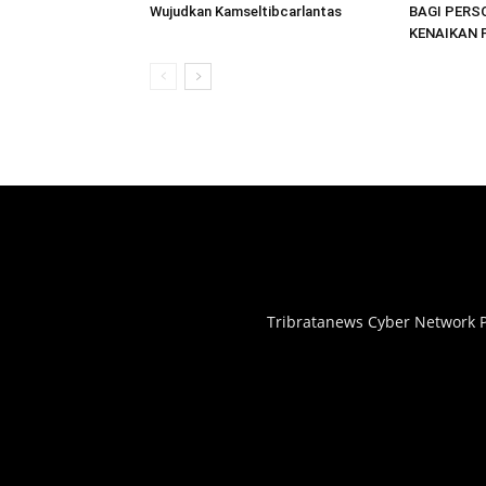
Wujudkan Kamseltibcarlantas
BAGI PERS
KENAIKAN 
Tribratanews Cyber Network P