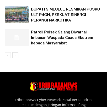
BUPATI SIMEULUE RESMIKAN POSKO
ULT P4GN, PERKUAT SINERGI
PERANGI NARKOTIKA
Patroli Polsek Salang Diwarnai
Imbauan Waspada Cuaca Ekstrem
kepada Masyarakat
Tribratanews Cyber Network Portal Berita Polres
Simeulue dengan jaringan informasi fungsi