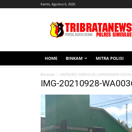
Kamis, Agustus 6, 2026
Tribratanews
Simeulue
HOME
BINKAM
MITRA POLISI
Beranda
KAPOLRES SIMEULUE LAKSANAKAN SOSIALI
IMG-20210928-WA003