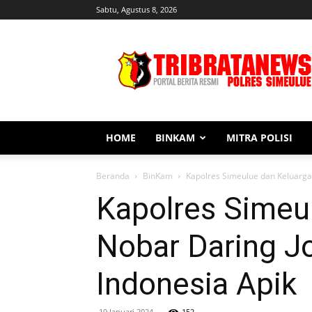
Sabtu, Agustus 8, 2026
Tribratanews
Simeulue
HOME
BINKAM
MITRA POLISI
Beranda
BinKam
Kapolres Simeulue dan Keluarga B
Kapolres Simeul
Nobar Daring Jo
Indonesia Apik
19 Januari 2024
152