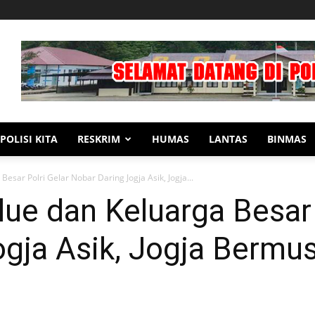
POLISI KITA
RESKRIM
HUMAS
LANTAS
BINMAS
esar Polri Gelar Nobar Daring Jogja Asik, Jogja...
ue dan Keluarga Besar 
gja Asik, Jogja Bermus