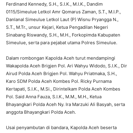
Ferdinand Kennedy, S.H., S.I.K., M.I.K., Dandim
0115/Simeulue Letkol Amr Qomarus Zaman, S.T., M.I.P.,
Danlanal Simeulue Letkol Laut (P) Wisnu Pryangga N.,
S.T., M.Tr., unsur Kejari, Ketua Pengadilan Negeri
Sinabang Riswandy, S.H., M.H., Forkopimda Kabupaten
Simeulue, serta para pejabat utama Polres Simeulue.
Dalam rombongan Kapolda Aceh turut mendampingi
Wakapolda Aceh Brigjen Pol. Ari Wahyu Widodo, S.I.K., Dir
Airud Polda Aceh Brigjen Pol. Wahyu Priatmaka, S.H.,
Karo SDM Polda Aceh Kombes Pol. Ricky Purnama
Kertapati, S.I.K., M.Si., Dirintelkam Polda Aceh Kombes
Pol. Said Anna Fauza, S.I.K., M.M., M.H., Ketua
Bhayangkari Polda Aceh Ny. Ira Marzuki Ali Basyah, serta
anggota Bhayangkari Polda Aceh.
Usai penyambutan di bandara, Kapolda Aceh beserta