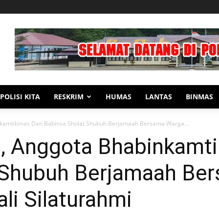
POLISI KITA
RESKRIM
HUMAS
LANTAS
BINMAS
binkamtibmas Dan Babinsa Sholat Shubuh Berjamaah Bersama Warga...
as , Anggota Bhabinkam
 Shubuh Berjamaah Be
li Silaturahmi