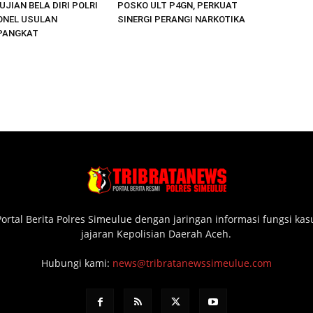
UJIAN BELA DIRI POLRI
POSKO ULT P4GN, PERKUAT
ONEL USULAN
SINERGI PERANGI NARKOTIKA
PANGKAT
ortal Berita Polres Simeulue dengan jaringan informasi fungsi ka
jajaran Kepolisian Daerah Aceh.
Hubungi kami:
news@tribratanewssimeulue.com