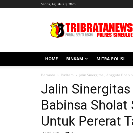
Sabtu, Agustus 8, 2026
Tribratanews
Simeulue
HOME
BINKAM
MITRA POLISI
Beranda
BinKam
Jalin Sinergitas , Anggota Bha
Jalin Sinergit
Babinsa Sholat
Untuk Pererat Ta
7 Juni 2018
255