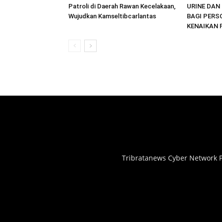
Patroli di Daerah Rawan Kecelakaan,
URINE DAN 
Wujudkan Kamseltibcarlantas
BAGI PERS
KENAIKAN 
Tribratanews Cyber Network P