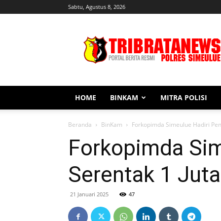
Sabtu, Agustus 8, 2026
Tribratanews
Simeulue
HOME
BINKAM
MITRA POLISI
Beranda
BinKam
Forkopimda Simeulue Hadiri Pen
Forkopimda Si
Serentak 1 Juta
21 Januari 2025
47