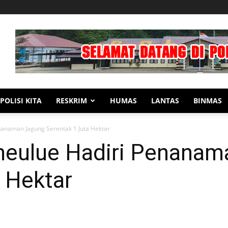
POLISI KITA
RESKRIM
HUMAS
LANTAS
BINMAS
anaman Jagung Serentak 1 Juta Hektar
meulue Hadiri Penanam
 Hektar