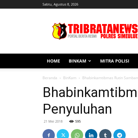
Sabtu, Agustus 8, 2026
Tribratanews
Simeulue
HOME
BINKAM
MITRA POLISI
Beranda
BinKam
Bhabinkamtibmas Rutin Samban
Bhabinkamtibm
Penyuluhan
21 Mei 2018
595